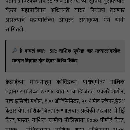
वतीने आवश्यक सर्व स्टाफ व आरोग्याच्या सुविधा पुरविण्यात
येऊन महापालिका अधिकारी यावर नियंत्रण ठेवणार
असल्याचे महापालिका आयुक्त राधाकृष्ण गमे यांनी
सांगितले.
हे वाचलं का?:
SIR: नाशिक पूर्वसह चार मतदारसंघातील
मतदान केंद्रांवर दोन दिवस विशेष शिबिर
क्रेडाईच्या माध्यमातून कोविडच्या पार्श्वभूमीवर नाशिक
महानगरपालिका रुग्णालयात पाच डिजिटल एक्सरे मशीन,
पाच इसिजी मशीन, १०० ऑक्सिमिटर, ५० थर्मल स्कॅनर,हेल्थ
केअर यॅप, नाशिक जिल्हा रुग्णालयात प्रत्येकी १ हजार पीपीई
किट, मास्क, नाशिक ग्रामीण पोलिसांना १००० पीपीई किट,
मास्क , सॅनिटायझर, नाशिक शहर पोलिसांना ३५००