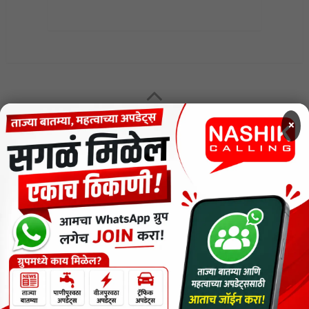
MENU
×
CODE OF ETHICS FOR DIGITAL NEWS WEBSITES
Contact Us
Privacy Policy
Short News
ThemeNcode PDF Viewer SC [Do not Delete]
वाचकांना विनम्र सूचना