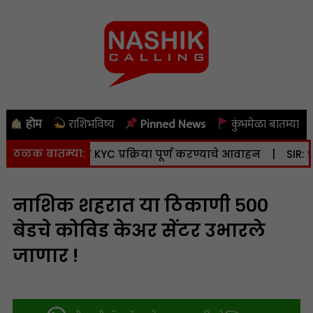
होम
राशिभविष्य
Pinned News
कुंभमेळा बातम्या
ठळक बातम्या:
; भूधारकांनी KYC प्रक्रिया पूर्ण करण्याचे आवाहन
|
SIR: 90.24 
नाशिक शहरात या ठिकाणी ५००
बेडचे कोविड केअर सेंटर उभारले
जाणार !