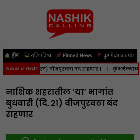
होम
राशिभविष्य
Pinned News
कुंभमेळा बातम्या
ठळक बातम्या:
ी (दि. 8 ऑगस्ट) वीजपुरवठा बंद राहणार !
|
कुंभमेळ्याच्या क
नाशिक शहरातील ‘या’ भागांत
बुधवारी (दि. २१) वीजपुरवठा बंद
राहणार