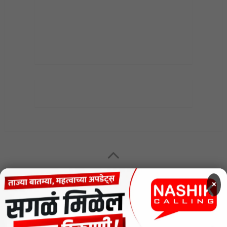
MENU
×
CODE OF ETHICS FOR DIGITAL NEWS WEBSITES
Contact Us