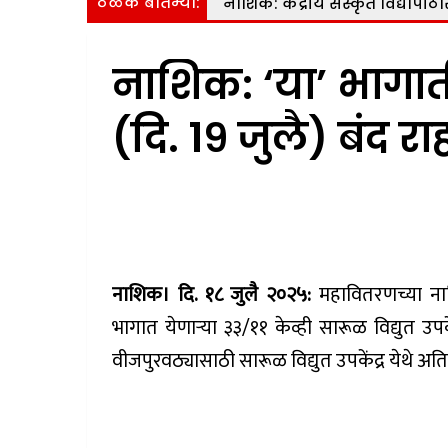
ठळक बातम्या:
नाशिक: केंद्रीय संस्कृत विद्यापीठ
नाशिक: ‘या’ भागा
(दि. १९ जुलै) बंद रा
नाशिक। दि. १८ जुलै २०२५:
महावितरणच्या ना
भागात येणाऱ्या ३३/११ केव्ही सारूळ विद्युत उप
वीजपुरवठ्यासाठी सारूळ विद्युत उपकेंद्र येथे अतिर