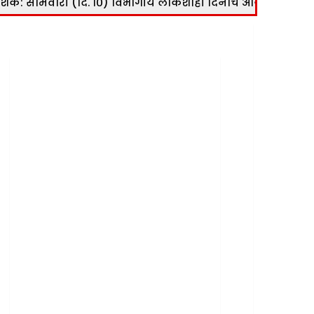
शिक: सोमवारी (दि. १०) विभागीय लोकशाही दिनाचे आयोजन
|