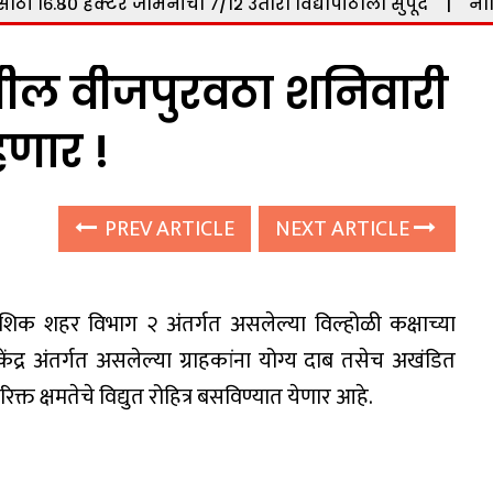
ासाठी १६.८० हेक्टर जमिनीचा ७/१२ उतारा विद्यापीठाला सुपूर्द
|
ना
तील वीजपुरवठा शनिवारी
हणार !
PREV ARTICLE
NEXT ARTICLE
शिक शहर विभाग २ अंतर्गत असलेल्या विल्होळी कक्षाच्या
केंद्र अंतर्गत असलेल्या ग्राहकांना योग्य दाब तसेच अखंडित
िक्त क्षमतेचे विद्युत रोहित्र बसविण्यात येणार आहे.