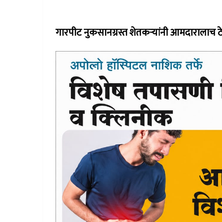
गारपीट नुकसानग्रस्त शेतकऱ्यांनी आमदारालाच ठे