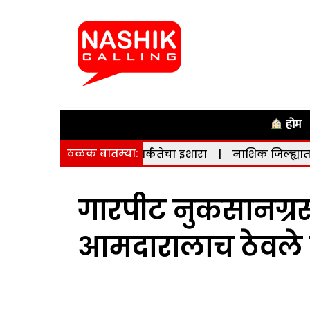
होम
ठळक बातम्या:
े दिला सतर्कतेचा इशारा
|
नाशिक जिल्ह्यात भूकंपाचे सौम्य धक्के;
गारपीट नुकसानग्रस्
आमदारालाच ठेवले क