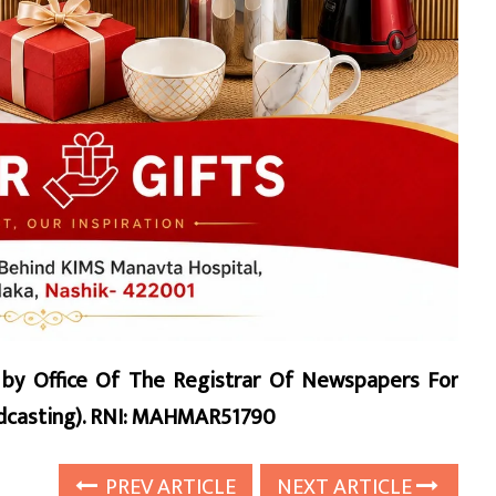
d by Office Of The Registrar Of Newspapers For
oadcasting). RNI: MAHMAR51790
PREV ARTICLE
NEXT ARTICLE