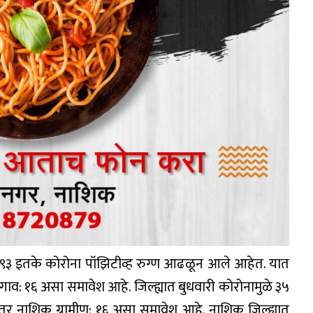
१०९३ इतके कोरोना पॉझिटीव्ह रुग्ण आढळून आले आहेत. यात
ाव: १६ असा समावेश आहे. जिल्ह्यात बुधवारी कोरोनामुळे ३५
तर नाशिक ग्रामीण: १६ असा समावेश आहे. नाशिक जिल्ह्यात