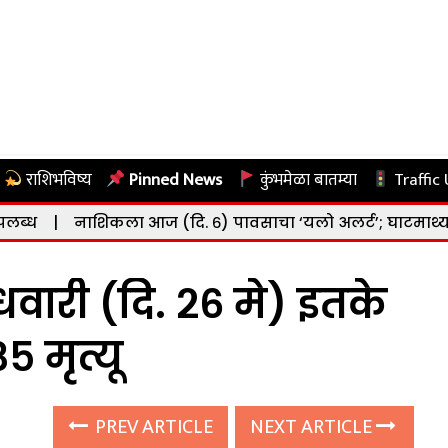
राशिभविष्य
Pinned News
कुंभमेळा बातम्या
Traffic
कला आज (दि. ६) पावसाचा ‘यलो अलर्ट’; घाटमाथ्यावर जोरदार सरीं
धवारी (दि. २६ मे) इतके
५ मृत्यू
PREV ARTICLE
NEXT ARTICLE