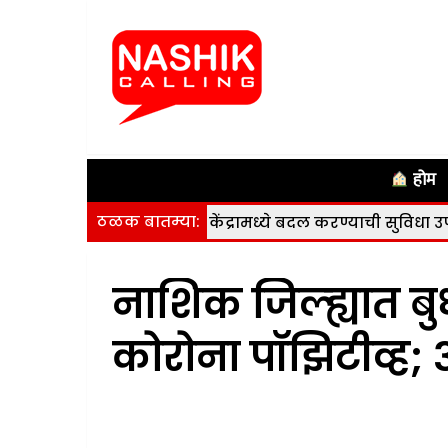
होम
ठळक बातम्या:
ष्ट करणे व केंद्रामध्ये बदल करण्याची सुविधा उपलब्ध
|
नाशि
नाशिक जिल्ह्यात बु
कोरोना पॉझिटीव्ह; ३