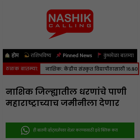
होम
राशिभविष्य
Pinned News
कुंभमेळा बातम्या
ठळक बातम्या:
टर स्केल
|
नाशिक: केंद्रीय संस्कृत विद्यापीठासाठी १६.८० हेक्टर ज
नाशिक जिल्ह्यातील धरणांचे पाणी
महाराष्ट्राच्याच जमीनीला देणार
ही बातमी व्हॉट्सअ‍ॅपवर शेअर करण्यासाठी इथे क्लिक करा