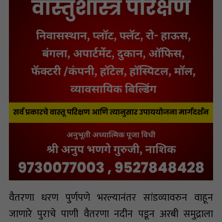
वैतरणा धरण पुर्णपणे भरल्यानंतर सांडव्यावरुन वाहून
जाणारे पुराचे पाणी वैतरणा नदीन पडून अरबी समुद्राला