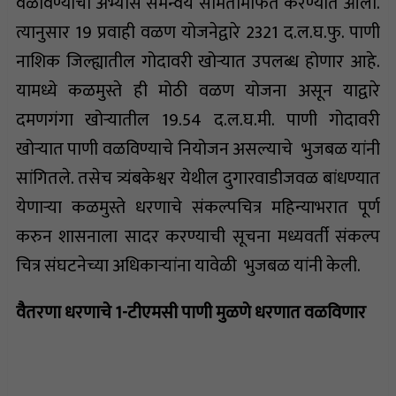
वळविण्याचा अभ्यास समन्वय समितीमार्फत करण्यात आला.
त्यानुसार 19 प्रवाही वळण योजनेद्वारे 2321 द.ल.घ.फु. पाणी
नाशिक जिल्ह्यातील गोदावरी खोऱ्यात उपलब्ध होणार आहे.
यामध्ये कळमुस्ते ही मोठी वळण योजना असून याद्वारे
दमणगंगा खोऱ्यातील 19.54 द.ल.घ.मी. पाणी गोदावरी
खोऱ्यात पाणी वळविण्याचे नियोजन असल्याचे भुजबळ यांनी
सांगितले. तसेच त्र्यंबकेश्वर येथील दुगारवाडीजवळ बांधण्यात
येणाऱ्या कळमुस्ते धरणाचे संकल्पचित्र महिन्याभरात पूर्ण
करुन शासनाला सादर करण्याची सूचना मध्यवर्ती संकल्प
चित्र संघटनेच्या अधिकाऱ्यांना यावेळी भुजबळ यांनी केली.
वैतरणा धरणाचे 1-टीएमसी पाणी मुळणे धरणात वळविणार