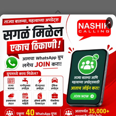
MENU
×
CODE OF ETHICS FOR DIGITAL NEWS WEBSITES
Contact Us
Privacy Policy
Short News
ThemeNcode PDF Viewer SC [Do not Delete]
वाचकांना विनम्र सूचना
Nashik Calling - Nashik News in Marathi
Copyright © 2026.
Copyrights