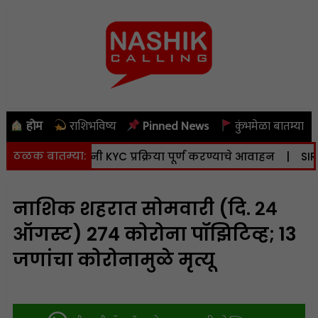
होम
राशिभविष्य
Pinned News
कुंभमेळा बातम्या
ठळक बातम्या:
दन; भूधारकांनी KYC प्रक्रिया पूर्ण करण्याचे आवाहन
|
SIR: 90.2
नाशिक शहरात सोमवारी (दि. २४
ऑगस्ट) 274 कोरोना पॉझिटिव्ह; 13
जणांचा कोरोनामुळे मृत्यू