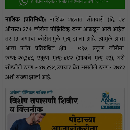
ही बातमी व्हॉट्सअ‍ॅपवर शेअर करण्यासाठी इथे क्लिक करा
नाशिक (प्रतिनिधी):
नाशिक शहरात सोमवारी (दि. २४
ऑगस्ट) 274 कोरोना पॉझिटिव्ह रुग्ण आढळून आले आहेत
तर 13 जणांचा कोरोनामुळे मृत्यू झाला आहे. त्यामुळे आता
आत्ता पर्यंत प्रतिबंधित क्षेत्र – ७९०, एकूण कोरोना
रुग्ण:-२०,३४८, एकूण मृत्यू:-४४२ (आजचे मृत्यू १३), घरी
सोडलेले रुग्ण :- १७,१९४, उपचार घेत असलेले रुग्ण:- २७१२
अशी संख्या झाली आहे.