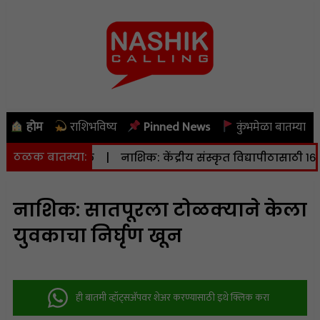
होम
राशिभविष्य
Pinned News
कुंभमेळा बातम्या
ठळक बातम्या:
 रिश्टर स्केल
|
नाशिक: केंद्रीय संस्कृत विद्यापीठासाठी १६.८० हेक
नाशिक: सातपूरला टोळक्याने केला
युवकाचा निर्घृण खून
ही बातमी व्हॉट्सअ‍ॅपवर शेअर करण्यासाठी इथे क्लिक करा