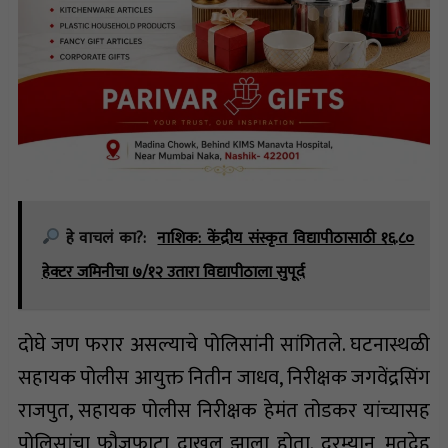
हे वाचलं का?:
नाशिक: केंद्रीय संस्कृत विद्यापीठासाठी १६.८०
हेक्टर जमिनीचा ७/१२ उतारा विद्यापीठाला सुपूर्द
दोघे जण फरार असल्याचे पोलिसांनी सांगितले. घटनास्थळी
सहायक पोलीस आयुक्त नितीन जाधव, निरीक्षक जगवेंद्रसिंग
राजपुत, सहायक पोलीस निरीक्षक हेमंत तोडकर यांच्यासह
पोलिसांचा फौजफाटा दाखल झाला होता. दरम्यान, मृतदेह