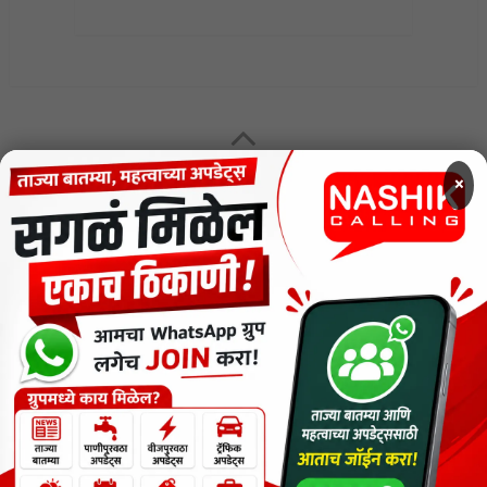
MENU
×
CODE OF ETHICS FOR DIGITAL NEWS WEBSITES
Contact Us
Privacy Policy
Short News
ThemeNcode PDF Viewer SC [Do not Delete]
वाचकांना विनम्र सूचना