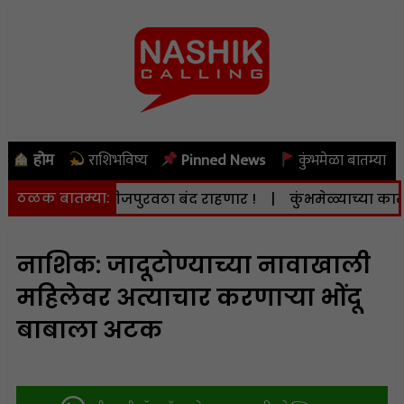
होम
राशिभविष्य
Pinned News
कुंभमेळा बातम्या
ठळक बातम्या:
 ऑगस्ट) वीजपुरवठा बंद राहणार !
|
कुंभमेळ्याच्या कामात दिर
नाशिक: जादूटोण्याच्या नावाखाली
महिलेवर अत्याचार करणाऱ्या भोंदू
बाबाला अटक