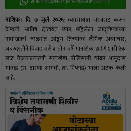
ही बातमी व्हॉट्सअ‍ॅपवर शेअर करण्यासाठी इथे क्लिक करा
नाशिक। दि. ७ जुलै २०२६:
व्यवसायात भरभराट करून
देण्याचे आमिष दाखवत एका महिलेला जादूटोण्याच्या
नावाखाली जाळ्यात ओढून तिच्यावर लैंगिक अत्याचार,
जबरदस्तीने विवाह तसेच तीन वर्षे मानसिक आणि शारीरिक
छळ केल्याप्रकरणी सायखेडा पोलिसांनी यौवन भानुदास
गोवाड (रा. दारणा सांगवी, ता. निफाड) याला अटक केली
आहे.