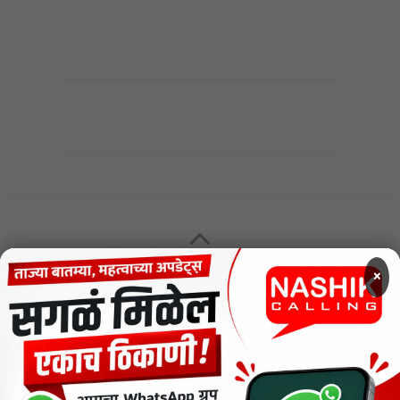
MENU
×
CODE OF ETHICS FOR DIGITAL NEWS WEBSITES
Contact Us
Privacy Policy