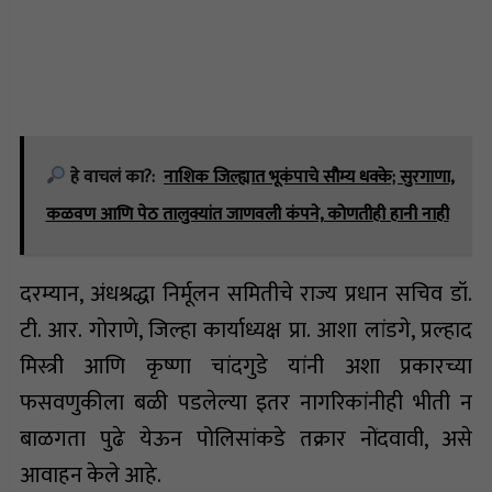
हे वाचलं का?:
नाशिक जिल्ह्यात भूकंपाचे सौम्य धक्के; सुरगाणा,
कळवण आणि पेठ तालुक्यांत जाणवली कंपने, कोणतीही हानी नाही
दरम्यान, अंधश्रद्धा निर्मूलन समितीचे राज्य प्रधान सचिव डॉ.
टी. आर. गोराणे, जिल्हा कार्याध्यक्ष प्रा. आशा लांडगे, प्रल्हाद
मिस्त्री आणि कृष्णा चांदगुडे यांनी अशा प्रकारच्या
फसवणुकीला बळी पडलेल्या इतर नागरिकांनीही भीती न
बाळगता पुढे येऊन पोलिसांकडे तक्रार नोंदवावी, असे
आवाहन केले आहे.