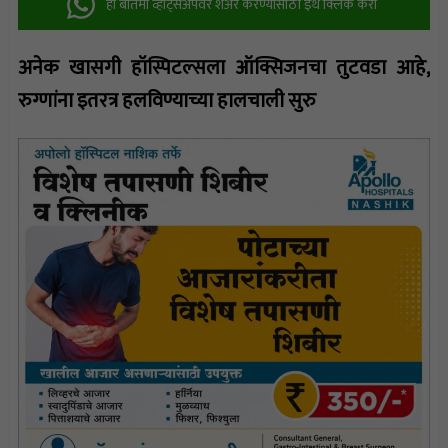
ही बातमी व्हॉट्सअ‍ॅपवर शेअर करण्यासाठी इथे क्लिक करा
अनेक खासगी हॉस्पिटल्सला ऑक्सिजनचा तुटवडा आहे,
रुग्णांना इतरत्र हलविण्याच्या हालचाली सुरु