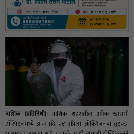
नाशिक (प्रतिनिधी):
नाशिक शहरातील अनेक खासगी
हॉस्पिटलमध्ये आज (दि. २४ एप्रिल) ऑक्सिजनचा तुटवडा
भासायला लागला आहे. त्यामुळे काही खासगी हॉस्पिटल्सने