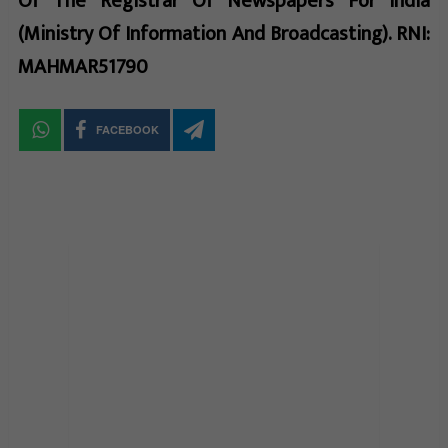
Of The Registrar Of Newspapers For India
(Ministry Of Information And Broadcasting). RNI:
MAHMAR51790
FACEBOOK