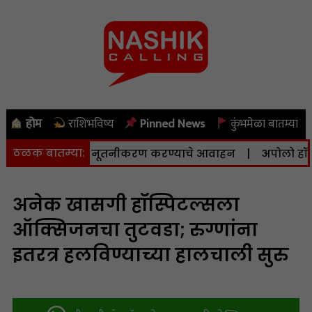
होम
राशिभविष्य
Pinned News
कुंभमेळा बातम्या
ठळक बातम्या:
बरपर्यंत अर्जाचे नूतनीकरण करण्याचे आवाहन
|
अपोलो हॉस्पिटल्
अनेक खासगी हॉस्पिटल्सला
ऑक्सिजनचा तुटवडा; रुग्णांना
इतरत्र हलविण्याच्या हालचाली सुरु