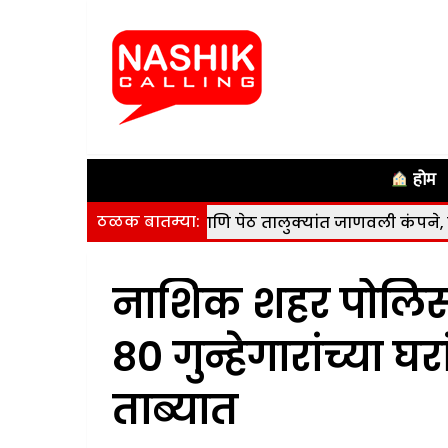
होम
ठळक बातम्या:
गाणा, कळवण आणि पेठ तालुक्यांत जाणवली कंपने, कोणतीही हानी न
नाशिक शहर पोलिसा
८० गुन्हेगारांच्या 
ताब्यात