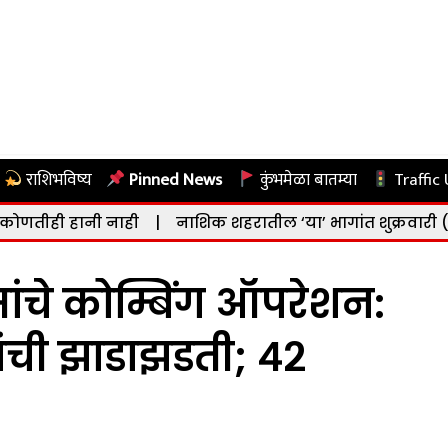
राशिभविष्य
Pinned News
कुंभमेळा बातम्या
Traffic
ाही
|
नाशिक शहरातील ‘या’ भागांत शुक्रवारी (दि. ७ ऑगस्ट) वी
ंचे कोम्बिंग ऑपरेशन:
घरांची झाडाझडती; ४२