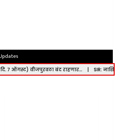
 Updates
जपुरवठा बंद राहणार…
|
SIR: नाशिककरांनो लक्ष द्या… मतदार गणन