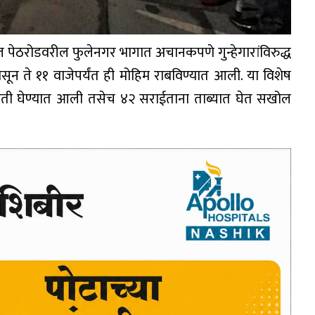
 पेठरोडवरील फुलेनगर भागात अचानकपणे गुन्हेगारांविरुद्ध
पासून ते ११ वाजेपर्यंत ही मोहिम राबविण्यात आली. या विशेष
ाडाझडती घेण्यात आली तसेच ४२ सराईताना ताब्यात घेत सखोल