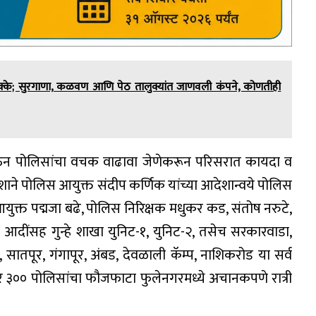
 धक्के; सुरगाणा, कळवण आणि पेठ तालुक्यांत जाणवली कंपने, कोणतीही
 होऊन पोलिसांचा वचक वाढावा जेणेकरून परिसरात कायदा व
ेशाने पोलिस आयुक्त संदीप कर्णिक यांच्या आदेशान्वये पोलिस
क्त पद्मजा बढे, पोलिस निरिक्षक मधुकर कड, संतोष नरुटे,
आदींसह गुन्हे शाखा युनिट-१, युनिट-२, तसेच सरकारवाडा,
 सातपूर, गंगापूर, अंबड, देवळाली कॅम्प, नाशिकरोड या सर्व
ारे ३०० पोलिसांचा फौजफाटा फुलेनगरमध्ये अचानकपणे रात्री