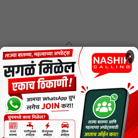
×
MENU
CODE OF ETHICS FOR DIGITAL NEWS WEBSITES
Contact Us
Privacy Policy
Short News
ThemeNcode PDF Viewer SC [Do not Delete]
वाचकांना विनम्र सूचना