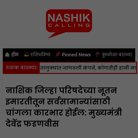
होम
राशिभविष्य
Pinned News
कुंभमेळा बातम्या
ठळक बातम्या:
आणि पेठ तालुक्यांत जाणवली कंपने, कोणतीही हानी नाही
|
नाश
नाशिक जिल्हा परिषदेच्या नूतन
इमारतीतून सर्वसामान्यांसाठी
चांगला कारभार होईल: मुख्यमंत्री
देवेंद्र फडणवीस