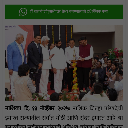
ही बातमी व्हॉट्सअ‍ॅपवर शेअर करण्यासाठी इथे क्लिक करा
नाशिक। दि. १३ नोव्हेंबर २०२५:
नाशिक जिल्हा परिषदेची
इमारत राज्यातील सर्वात मोठी आणि सुंदर इमारत आहे. या
इमारतीतून सर्वसामान्यांसाठी अतिशय चांगला आणि गतिमान