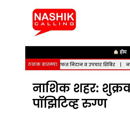
होम
ठळक बातम्या:
जन्मजात हृदयविकार मोफत निदान व उपचार शिबिर
|
नाशिक पूर्
नाशिक शहर: शुक्रवा
पॉझिटिव्ह रुग्ण