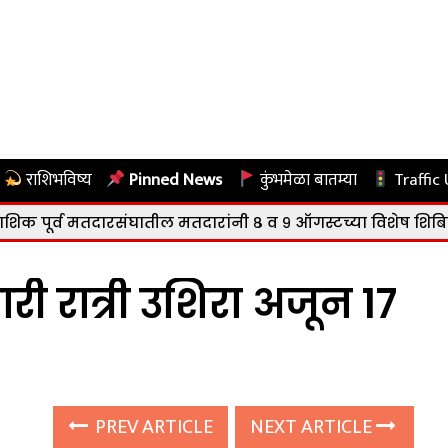
राशिभविष्य
Pinned News
कुंभमेळा बातम्या
Traffic
व मतदारसंघातील मतदारांनी ८ व ९ ऑगस्टच्या विशेष शिबिराचा लाभ
री रात्री उशिरा अजून 17
PREV ARTICLE
NEXT ARTICLE