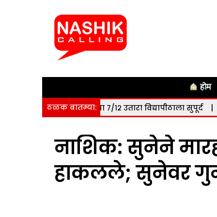
होम
ठळक बातम्या:
.८० हेक्टर जमिनीचा ७/१२ उतारा विद्यापीठाला सुपूर्द
|
नाशिक: सो
नाशिक: सुनेने मा
हाकलले; सुनेवर गुन