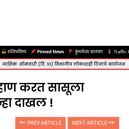
राशिभविष्य
Pinned News
कुंभमेळा बातम्या
Traffic
मवारी (दि. १०) विभागीय लोकशाही दिनाचे आयोजन
|
नाशिक: रा
रहाण करत सासूला
्हा दाखल !
PREV ARTICLE
NEXT ARTICLE