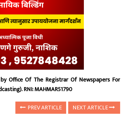
d by Office Of The Registrar Of Newspapers For
oadcasting). RNI: MAHMAR51790
PREV ARTICLE
NEXT ARTICLE