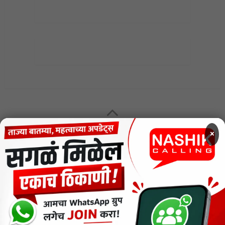
MENU
×
CODE OF ETHICS FOR DIGITAL NEWS WEBSITES
Contact Us
Privacy Policy
Short News