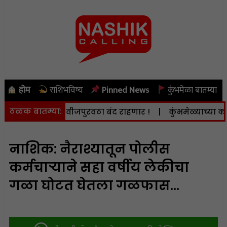
होम
राशिभविष्य
Pinned News
कुंभमेळा बातम्या
ठळक बातम्या:
. 8 ऑगस्ट) वीजपुरवठा बंद राहणार !
|
कुंभमेळ्याच्या कामात द
नाशिक: नैराश्यातून पोलीस
कर्मचाऱ्याने सहा वर्षीय लेकीचा
गळा घोटत घेतला गळफास…