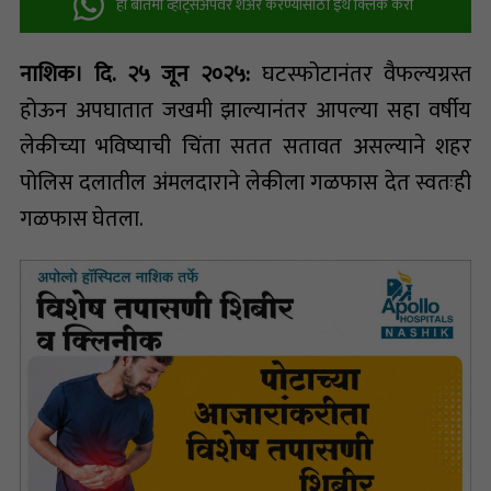
ही बातमी व्हॉट्सअ‍ॅपवर शेअर करण्यासाठी इथे क्लिक करा
नाशिक। दि. २५ जून २०२५:
घटस्फोटानंतर वैफल्यग्रस्त
होऊन अपघातात जखमी झाल्यानंतर आपल्या सहा वर्षीय
लेकीच्या भविष्याची चिंता सतत सतावत असल्याने शहर
पोलिस दलातील अंमलदाराने लेकीला गळफास देत स्वतःही
गळफास घेतला.