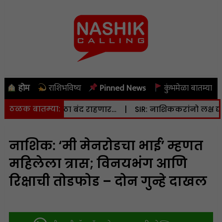
होम
राशिभविष्य
Pinned News
कुंभमेळा बातम्या
ठळक बातम्या:
्ट) वीजपुरवठा बंद राहणार…
|
SIR: नाशिककरांनो लक्ष द्या… मतदा
नाशिक: ‘मी मेनरोडचा भाई’ म्हणत
महिलेला त्रास; विनयभंग आणि
रिक्षाची तोडफोड – दोन गुन्हे दाखल