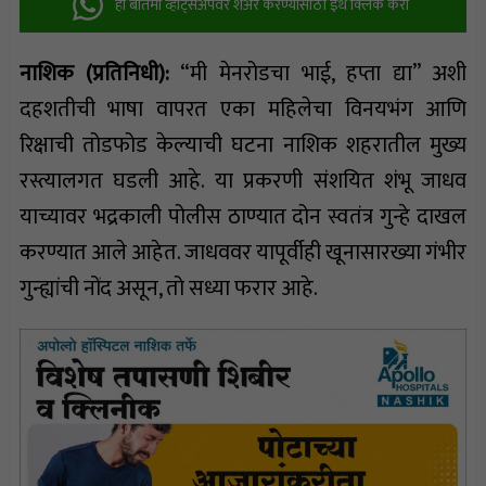
ही बातमी व्हॉट्सअ‍ॅपवर शेअर करण्यासाठी इथे क्लिक करा
नाशिक (प्रतिनिधी):
“मी मेनरोडचा भाई, हप्ता द्या” अशी
दहशतीची भाषा वापरत एका महिलेचा विनयभंग आणि
रिक्षाची तोडफोड केल्याची घटना नाशिक शहरातील मुख्य
रस्त्यालगत घडली आहे. या प्रकरणी संशयित शंभू जाधव
याच्यावर भद्रकाली पोलीस ठाण्यात दोन स्वतंत्र गुन्हे दाखल
करण्यात आले आहेत. जाधववर यापूर्वीही खूनासारख्या गंभीर
गुन्ह्यांची नोंद असून, तो सध्या फरार आहे.