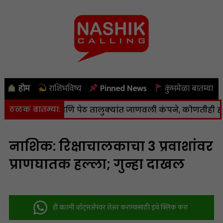
होम
राशिभविष्य
Pinned News
कुंभमेळा बातम्या
ठळक बातम्या:
ाणा, कळवण आणि पेठ तालुक्यांत जाणवली कंपने, कोणतीही हानी ना
नाशिक: रिक्षाचालकाचा 3 प्रवाशांवर
प्राणघातक हल्ला; गुन्हा दाखल
ही बातमी व्हॉट्सअ‍ॅपवर शेअर करण्यासाठी इथे क्लिक करा