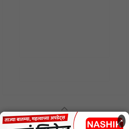
MENU
×