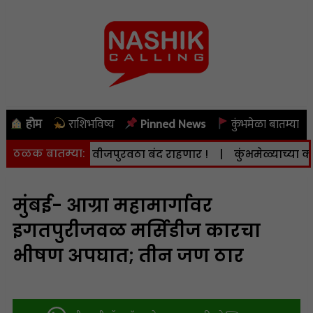
होम
राशिभविष्य
Pinned News
कुंभमेळा बातम्या
ठळक बातम्या:
ि. 8 ऑगस्ट) वीजपुरवठा बंद राहणार !
|
कुंभमेळ्याच्या कामात
मुंबई- आग्रा महामार्गावर
इगतपुरीजवळ मर्सिडीज कारचा
भीषण अपघात; तीन जण ठार