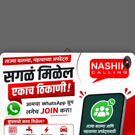
MENU
×
CODE OF ETHICS FOR DIGITAL NEWS WEBSITES
Contact Us
Privacy Policy
Short News
ThemeNcode PDF Viewer SC [Do not Delete]