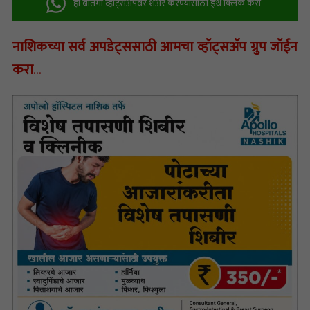
ही बातमी व्हॉट्सअ‍ॅपवर शेअर करण्यासाठी इथे क्लिक करा
नाशिकच्या सर्व अपडेट्ससाठी आमचा व्हॉट्सअ‍ॅप ग्रुप जॉईन
करा
…