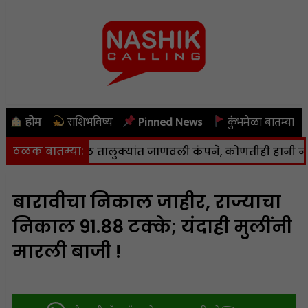
होम
राशिभविष्य
Pinned News
कुंभमेळा बातम्या
ठळक बातम्या:
वण आणि पेठ तालुक्यांत जाणवली कंपने, कोणतीही हानी नाही
|
बारावीचा निकाल जाहीर, राज्याचा
निकाल 91.88 टक्के; यंदाही मुलींनी
मारली बाजी !