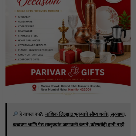
हे वाचलं का?:
नाशिक जिल्ह्यात भूकंपाचे सौम्य धक्के; सुरगाणा,
कळवण आणि पेठ तालुक्यांत जाणवली कंपने, कोणतीही हानी नाही