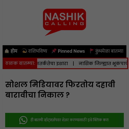
होम
राशिभविष्य
Pinned News
कुंभमेळा बातम्या
ठळक बातम्या:
शासनाने दिला सतर्कतेचा इशारा
|
नाशिक जिल्ह्यात भूकंपाचे सौम्य
सोशल मिडियावर फिरतोय दहावी
बारावीचा निकाल ?
ही बातमी व्हॉट्सअ‍ॅपवर शेअर करण्यासाठी इथे क्लिक करा