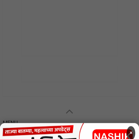
MENU
×