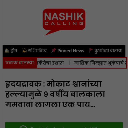
होम
राशिभविष्य
Pinned News
कुंभमेळा बातम्या
ठळक बातम्या:
नाने दिला सतर्कतेचा इशारा
|
नाशिक जिल्ह्यात भूकंपाचे सौम्य धक्
हृदयद्रावक : मोकाट श्वानांच्या
हल्ल्यामुळे ९ वर्षीय बालकाला
गमवावा लागला एक पाय…