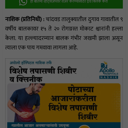
ही बातमी व्हॉट्सअ‍ॅपवर शेअर करण्यासाठी इथे क्लिक करा
नाशिक (प्रतिनिधी) :
चांदवड तालुक्यातील दुगाव गावातील ९
वर्षीय बालकावर १५ ते २० रोगग्रस्त मोकाट श्वानांनी हल्ला
केला. या हल्ल्यादरम्यान बालक गंभीर जखमी झाला असून
त्याला एक पाय गमवावा लागला आहे.