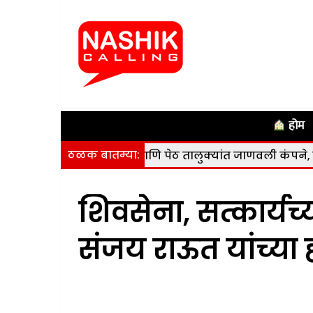
होम
ठळक बातम्या:
ुरगाणा, कळवण आणि पेठ तालुक्यांत जाणवली कंपने, कोणतीही हानी
शिवसेना, सत्कार्यच
संजय राऊत यांच्या 