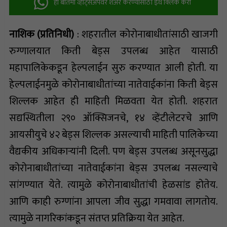
ही बातमी व्हॉट्सअ‍ॅपवर शेअर करण्यासाठी इथे क्लिक करा
नाशिक (प्रतिनिधी)
: शहरातील कोरोनाबाधीतांसाठी खाजगी
रुग्णालयात किती बेड्स उपलब्ध आहेत यासाठी
महापालिकेकडून हेल्पलाईन सुरु करण्यात आली होती. या
हेल्पलाईनमुळे कोरोनाबाधीतांच्या नातेवाईकांना किती बेड्स
शिल्लक आहेत ही माहिती मिळवता येत होती. शहरात
सद्यस्थितीला २९० ऑक्सिजनचे, १४ व्हेंटीलेटरचे आणि
आयसीयुचे ४२ बेड्स शिल्लक असल्याची माहिती पालिकेच्या
वैद्यकीय अधिकाऱ्यांनी दिली. पण बेड्स उपलब्ध असूनसुद्धा
कोरोनाबाधीतांच्या नातेवाईकांना बेड्स उपलब्ध नसल्याचे
सांगण्यात येते. त्यामुळे कोरोनाबाधीतांची हेळसांड होतेय.
आणि काही रुग्णांना आपला जीव सुद्धा गमवावा लागतोय.
त्यामुळे नागरिकांकडून संतप्त प्रतिक्रिया येत आहेत.