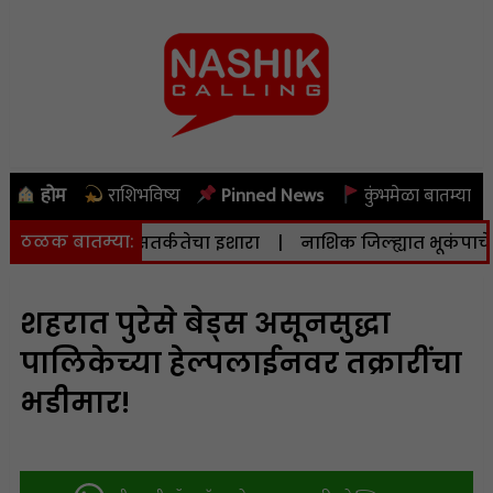
होम
राशिभविष्य
Pinned News
कुंभमेळा बातम्या
ठळक बातम्या:
शासनाने दिला सतर्कतेचा इशारा
|
नाशिक जिल्ह्यात भूकंपाचे सौम्य 
शहरात पुरेसे बेड्स असूनसुद्धा
पालिकेच्या हेल्पलाईनवर तक्रारींचा
भडीमार!