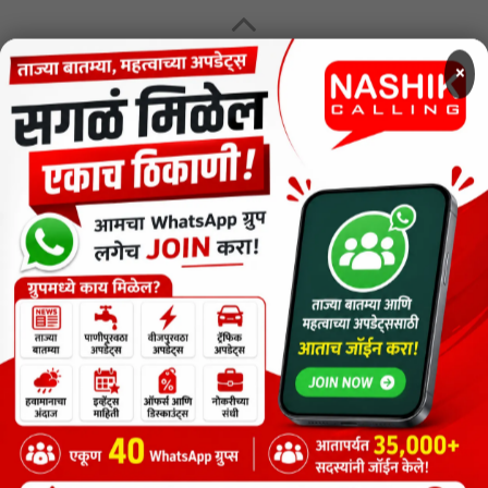
MENU
×
CODE OF ETHICS FOR DIGITAL NEWS WEBSITES
Contact Us
Privacy Policy
Short News
ThemeNcode PDF Viewer SC [Do not Delete]
वाचकांना विनम्र सूचना
Nashik Calling - Nashik News in Marathi
Copyright © 2026.
Copyrights
Maharashtra Express Group