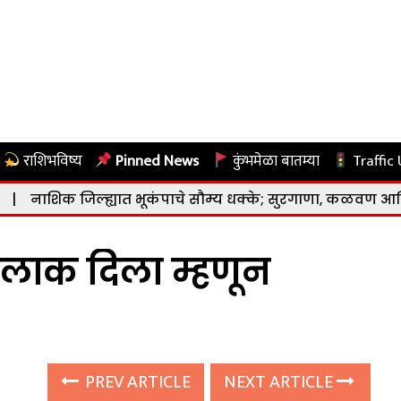
राशिभविष्य
Pinned News
कुंभमेळा बातम्या
Traffic
 जिल्ह्यात भूकंपाचे सौम्य धक्के; सुरगाणा, कळवण आणि पेठ तालु
े तलाक दिला म्हणून
PREV ARTICLE
NEXT ARTICLE