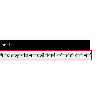
 Updates
क्यांत जाणवली कंपने, कोणतीही हानी नाही
|
नाशिक शहरातील ‘य