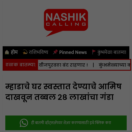
होम
राशिभविष्य
Pinned News
कुंभमेळा बातम्या
ठळक बातम्या:
 8 ऑगस्ट) वीजपुरवठा बंद राहणार !
|
कुंभमेळ्याच्या कामात द
म्हाडाचे घर स्वस्तात देण्याचे आमिष
दाखवून तब्बल २८ लाखांचा गंडा
ही बातमी व्हॉट्सअ‍ॅपवर शेअर करण्यासाठी इथे क्लिक करा