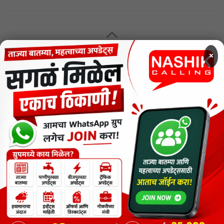
MENU
×
CODE OF ETHICS FOR DIGITAL NEWS WEBSITES
Contact Us
Privacy Policy
Short News
ThemeNcode PDF Viewer SC [Do not Delete]
वाचकांना विनम्र सूचना