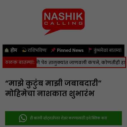
होम
राशिभविष्य
Pinned News
कुंभमेळा बातम्या
ठळक बातम्या:
णा, कळवण आणि पेठ तालुक्यांत जाणवली कंपने, कोणतीही हानी नाह
“माझे कुटुंब माझी जबाबदारी”
मोहिमेचा नाशकात शुभारंभ
ही बातमी व्हॉट्सअ‍ॅपवर शेअर करण्यासाठी इथे क्लिक करा