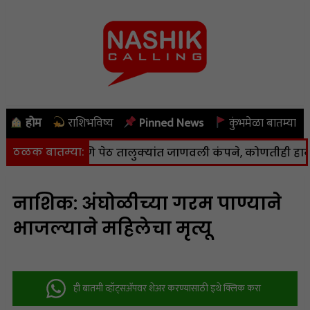
होम
राशिभविष्य
Pinned News
कुंभमेळा बातम्या
ठळक बातम्या:
ा, कळवण आणि पेठ तालुक्यांत जाणवली कंपने, कोणतीही हानी नाही
नाशिक: अंघोळीच्या गरम पाण्याने
भाजल्याने महिलेचा मृत्यू
ही बातमी व्हॉट्सअ‍ॅपवर शेअर करण्यासाठी इथे क्लिक करा