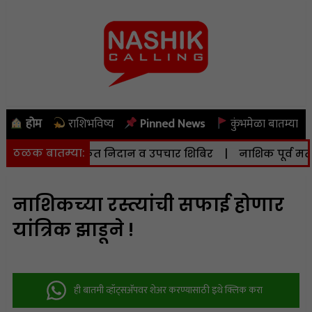
होम
राशिभविष्य
Pinned News
कुंभमेळा बातम्या
ठळक बातम्या:
हृदयविकार मोफत निदान व उपचार शिबिर
|
नाशिक पूर्व मतदारस
नाशिकच्या रस्त्यांची सफाई होणार
यांत्रिक झाडूने !
ही बातमी व्हॉट्सअ‍ॅपवर शेअर करण्यासाठी इथे क्लिक करा