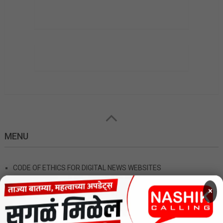
MENU
×
CODE OF ETHICS FOR DIGITAL NEWS WEBSITES
Contact Us
Privacy Policy