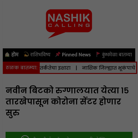
होम
राशिभविष्य
Pinned News
कुंभमेळा बातम्या
ठळक बातम्या:
ासनाने दिला सतर्कतेचा इशारा
|
नाशिक जिल्ह्यात भूकंपाचे सौम्य 
नवीन बिटको रुग्णालयात येत्या १५
तारखेपासून कोरोना सेंटर होणार
सुरु