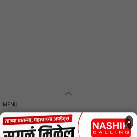
MENU
×
CODE OF ETHICS FOR DIGITAL NEWS WEBSITES
Contact Us