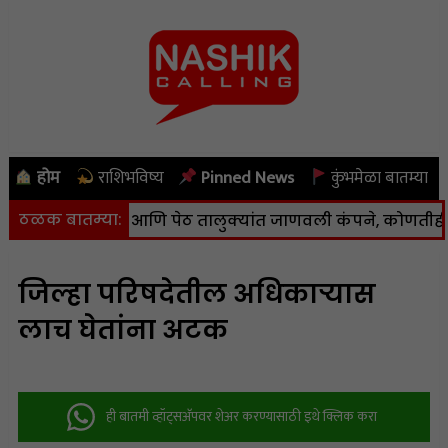
होम
राशिभविष्य
Pinned News
कुंभमेळा बातम्या
ठळक बातम्या:
 सुरगाणा, कळवण आणि पेठ तालुक्यांत जाणवली कंपने, कोणतीही हान
जिल्हा परिषदेतील अधिकाऱ्यास
लाच घेतांना अटक
ही बातमी व्हॉट्सअ‍ॅपवर शेअर करण्यासाठी इथे क्लिक करा