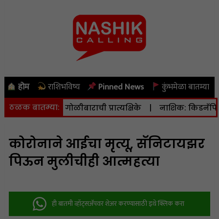
होम
राशिभविष्य
Pinned News
कुंभमेळा बातम्या
ठळक बातम्या:
 व मैदानी गोळीबाराची प्रात्यक्षिके
|
नाशिक: किडनॅपिंग तसेच 
कोरोनाने आईचा मृत्यू, सॅनिटायझर
पिऊन मुलीचीही आत्महत्या
ही बातमी व्हॉट्सअ‍ॅपवर शेअर करण्यासाठी इथे क्लिक करा