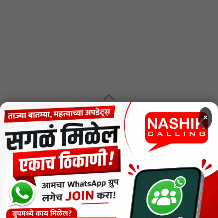
MENU
×
CODE OF ETHICS FOR DIGITAL NEWS WEBSITES
Contact Us
Privacy Policy
Short News