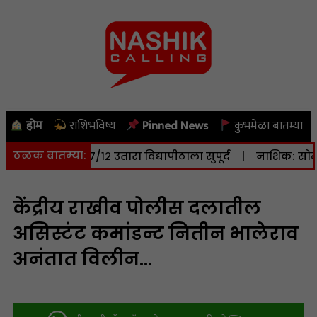
होम
राशिभविष्य
Pinned News
कुंभमेळा बातम्या
ठळक बातम्या:
र जमिनीचा ७/१२ उतारा विद्यापीठाला सुपूर्द
|
नाशिक: सोमवारी (
केंद्रीय राखीव पोलीस दलातील
असिस्टंट कमांडन्ट नितीन भालेराव
अनंतात विलीन…