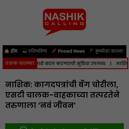
होम
राशिभविष्य
Pinned News
कुंभमेळा बातम्या
ठळक बातम्या:
व केंद्रामध्ये बदल करण्याची सुविधा उपलब्ध
|
नाशिकला आज (द
नाशिक: कागदपत्रांची बॅग चोरीला,
एसटी चालक-वाहकाच्या तत्परतेने
तरुणाला ‘नवं जीवन’