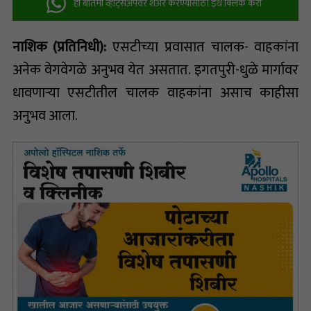
ही बातमी व्हॉट्सअ‍ॅपवर शेअर करण्यासाठी इथे क्लिक करा
नाशिक (प्रतिनिधी):
एसटीच्या प्रवासात चालक- वाहकांना
अनेक वेगवेगळे अनुभव येत असतात. इगतपुरी-धुळे मार्गावर
धावणाऱ्या एसटीतील चालक वाहकांना असाच काहीसा
अनुभव आला.