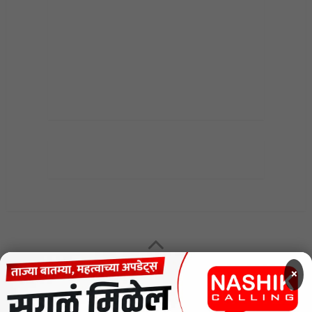
MENU
×