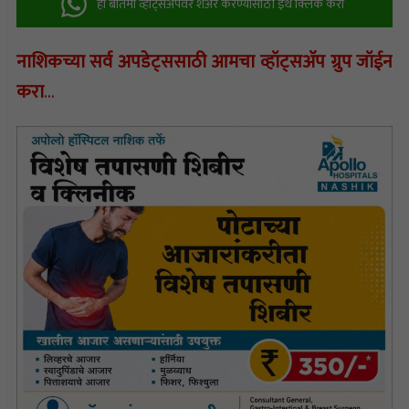
ही बातमी व्हॉट्सअ‍ॅपवर शेअर करण्यासाठी इथे क्लिक करा
नाशिकच्या सर्व अपडेट्ससाठी आमचा व्हॉट्सअ‍ॅप ग्रुप जॉईन
करा
…