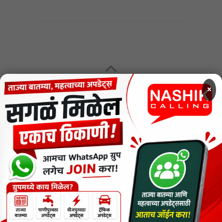
MENU
×
CODE OF ETHICS FOR DIGITAL NEWS WEBSITES
Contact Us
Privacy Policy
Short News
ThemeNcode PDF Viewer SC [Do not Delete]
वाचकांना विनम्र सूचना