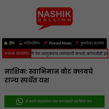
होम
राशिभविष्य
Pinned News
कुंभमेळा बातम्या
ठळक बातम्या:
ा, कळवण आणि पेठ तालुक्यांत जाणवली कंपने, कोणतीही हानी नाही
नाशिक: स्वाभिमान बोट क्लबचे
राज्य स्पर्धेत यश
ही बातमी व्हॉट्सअ‍ॅपवर शेअर करण्यासाठी इथे क्लिक करा