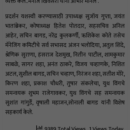
व्यक्त केले..मनोज खिंवसरा यांनी आभार मानले .
प्रदर्शन यशस्वी करण्यासाठी उपाध्यक्ष सुजॉय गुप्ता, जयंत
भातांब्रेकर, कोषाध्यक्ष हितेश पोतदार, सहसचिव अनिल
आहेर, सचिन बागड, नरेंद्र कुलकर्णी, ऋशिकेश कोते तसेच
मॅनेजिंग कमिटीचे सर्व सभासद अंजन भलोदिया, अतुल शिंदे,
श्रेणिक सुराणा, हंसराज देशमुख, नितीन पाटील, शामकुमार
साबळे, सागर शहा, अनंत ठाकरे, विजय चव्हाणके, निशित
अटल, सुशील बागड, सचिन चव्हाण, निरंजन शहा, सतीश मोरे,
किरण शहा, प्रकाश चौधरी, तुषार संकलेचा, युथ विंगचे
समन्वयक शुभम राजेगावकर, युथ विंगचे सह समन्वयक
सुशांत गांगुर्डे, वृषाली महाजन,सोनाली बागड यांनी विशेष
सहकार्य केले.
9389 Total Views
, 1 Views Today