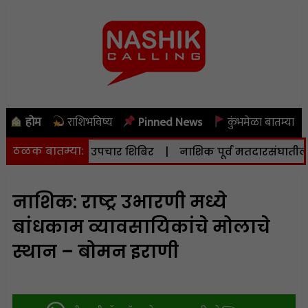
होम
राशिभविष्य
Pinned News
कुंभमेळा बातम्या
ठळक बातम्या:
िदान व उपचार शिबिर
|
नाशिक पूर्व मतदारसंघातील मतदारांनी 
नाशिक: राष्ट्र उभारणी मध्ये
बांधकाम व्यावसायिकांचे मोलाचे
स्थान – बोमन इराणी