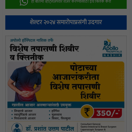
ही बातमी व्हॉट्सअ‍ॅपवर शेअर करण्यासाठी इथे क्लिक करा
शेल्टर २०२४ समारोपाप्रसंगी उदगार