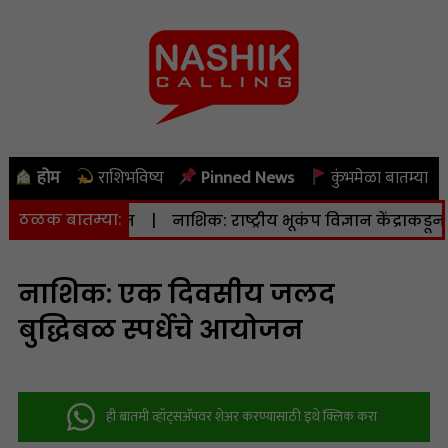
होम
राशिभविष्य
Pinned News
कुंभमेळा बातम्या
ठळक बातम्या:
िनाचे आयोजन
|
नाशिक: राष्ट्रीय भूकंप विज्ञान केंद्राकडून अत्या
नाशिक: एक दिवसीय जलद
बुद्धिबळ स्पर्धेचे आयोजन
ही बातमी व्हॉट्सअ‍ॅपवर शेअर करण्यासाठी इथे क्लिक करा