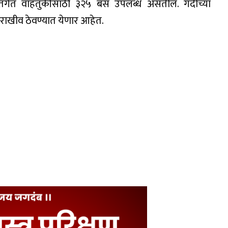
 अंतर्गत वाहतुकीसाठी ३२५ बस उपलब्ध असतील. गर्दीच्या
ाखीव ठेवण्यात येणार आहेत.