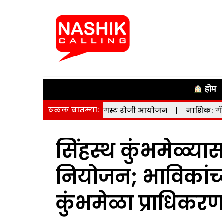
होम
ठळक बातम्या:
मेळाव्याचे 10 ऑगस्ट रोजी आयोजन
|
नाशिक: गॅसलाइन बिल अपड
सिंहस्थ कुंभमेळ्य
नियोजन; भाविकांच्
कुंभमेळा प्राधिक