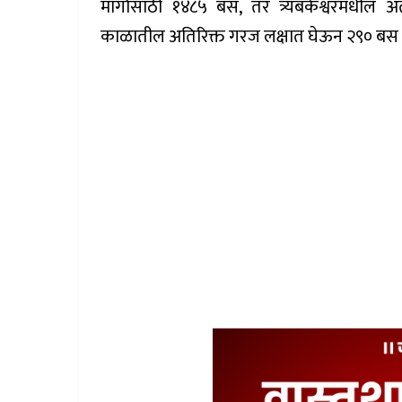
मार्गासाठी १४८५ बस, तर त्र्यंबकेश्वरमधील
काळातील अतिरिक्त गरज लक्षात घेऊन २९० बस र