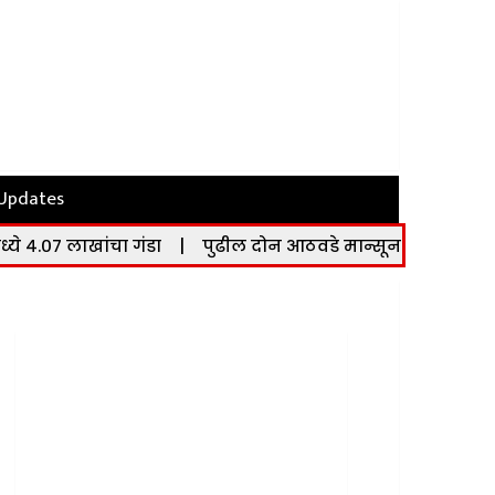
 Updates
 गंडा
|
पुढील दोन आठवडे मान्सून सक्रिय; देशभरात मुसळधार