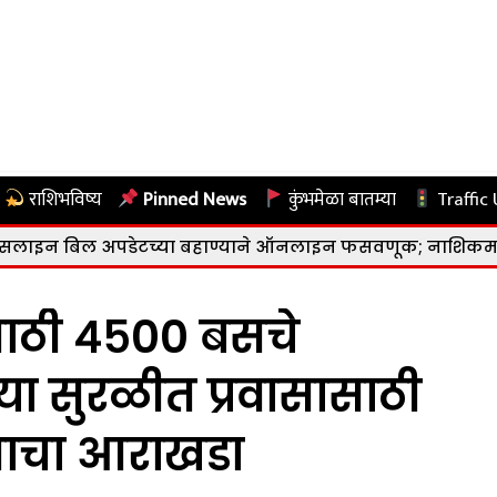
राशिभविष्य
Pinned News
कुंभमेळा बातम्या
Traffic
ेटच्या बहाण्याने ऑनलाइन फसवणूक; नाशिकमध्ये ४.०७ लाखांचा
ासाठी ४५०० बसचे
या सुरळीत प्रवासासाठी
रणाचा आराखडा