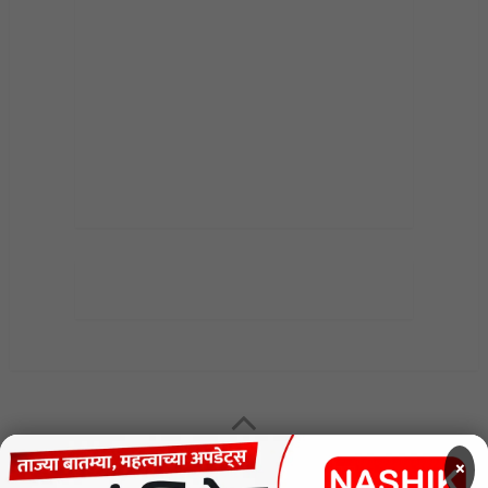
MENU
×