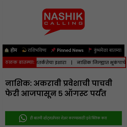
होम
राशिभविष्य
Pinned News
कुंभमेळा बातम्या
ठळक बातम्या:
ासनाने दिला सतर्कतेचा इशारा
|
नाशिक जिल्ह्यात भूकंपाचे सौम्य 
नाशिक: अकरावी प्रवेशाची पाचवी
फेरी आजपासून ५ ऑगस्ट पर्यंत
ही बातमी व्हॉट्सअ‍ॅपवर शेअर करण्यासाठी इथे क्लिक करा