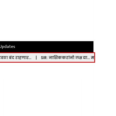
 Updates
ार…
|
SIR: नाशिककरांनो लक्ष द्या… मतदार गणना अर्ज भरण्याची म