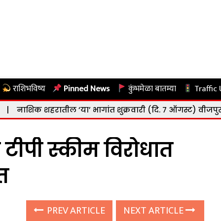
राशिभविष्य
Pinned News
कुंभमेळा बातम्या
Traffic
ातील ‘या’ भागांत शुक्रवारी (दि. ७ ऑगस्ट) वीजपुरवठा बंद राहण
टीपी स्कीम विरोधात
त
PREV ARTICLE
NEXT ARTICLE