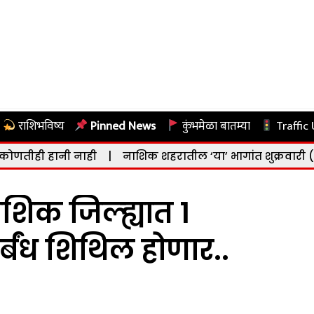
राशिभविष्य
Pinned News
कुंभमेळा बातम्या
Traffic
नाही
|
नाशिक शहरातील ‘या’ भागांत शुक्रवारी (दि. ७ ऑगस्ट) व
शिक जिल्ह्यात 1
्बंध शिथिल होणार..