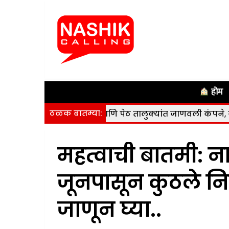
होम
ठळक बातम्या:
रगाणा, कळवण आणि पेठ तालुक्यांत जाणवली कंपने, कोणतीही हानी 
महत्वाची बातमी: ना
जूनपासून कुठले निर
जाणून घ्या..