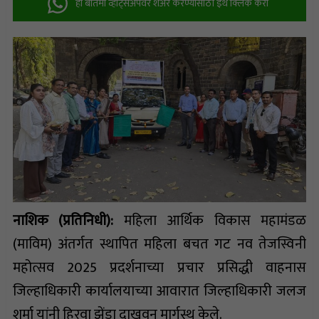
ही बातमी व्हॉट्सअ‍ॅपवर शेअर करण्यासाठी इथे क्लिक करा
नाशिक (प्रतिनिधी):
महिला आर्थिक विकास महामंडळ
(माविम) अंतर्गत स्थापित महिला बचत गट नव तेजस्विनी
महोत्सव 2025 प्रदर्शनाच्या प्रचार प्रसिद्धी वाहनास
जिल्हाधिकारी कार्यालयाच्या आवारात जिल्हाधिकारी जलज
शर्मा यांनी हिरवा झेंडा दाखवून मार्गस्थ केले.