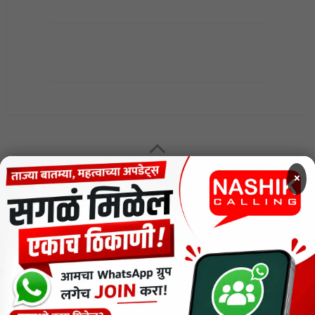
MENU
×
CODE OF ETHICS FOR DIGITAL NEWS WEBSITES
Contact Us
Privacy Policy
Short News