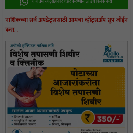
ही बातमी व्हॉट्सअ‍ॅपवर शेअर करण्यासाठी इथे क्लिक करा
नाशिकच्या सर्व अपडेट्ससाठी आमचा व्हॉट्सअ‍ॅप ग्रुप जॉईन
करा
…