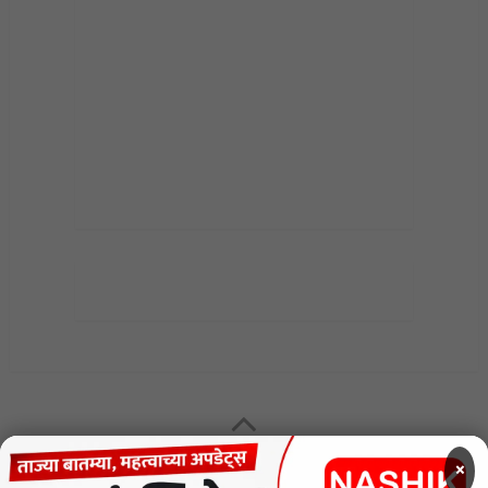
MENU
×