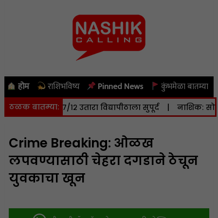
होम
राशिभविष्य
Pinned News
कुंभमेळा बातम्या
ठळक बातम्या:
र जमिनीचा ७/१२ उतारा विद्यापीठाला सुपूर्द
|
नाशिक: सोमवारी (
Crime Breaking: ओळख
लपवण्यासाठी चेहरा दगडाने ठेचून
युवकाचा खून