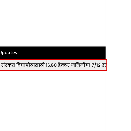
 Updates
ठासाठी १६.८० हेक्टर जमिनीचा ७/१२ उतारा विद्यापीठाला सुपूर्द
|
ना