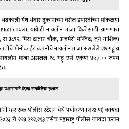
ाने भद्रकाली येथे भंगार दुकानाच्या वरील इमारतीच्या मोकळया
पळा लावला. यावेळी नायलॉन मांजा विक्रीसाठी आणणारा
रा-३८९२, मिरा दातार चौक, अजमेरी मस्जिद, जुने नाशिक)
किंमतीचे मोनोकाईट कंपनीचे नायलॉन मांजा असलेले २७ गट्टु व
 नायलॉन मांजा असलेले १८ गट्टु एसे एकुण ४५,००० रुपये
ेत.
हा प्रशासनाने दिला सतर्कतेचा इशारा
ांनी म्हसरूळ पोलीस स्टेशन येथे पर्यावरण (संरक्षण) कायदा
२०२३ चे २२३,२९२,२९३ तसेच महाराष्ट्र पोलीस कायदा कलम