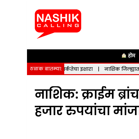
होम
ठळक बातम्या:
नाने दिला सतर्कतेचा इशारा
|
नाशिक जिल्ह्यात भूकंपाचे सौम्य धक
नाशिक: क्राईम ब्रां
हजार रुपयांचा मांज