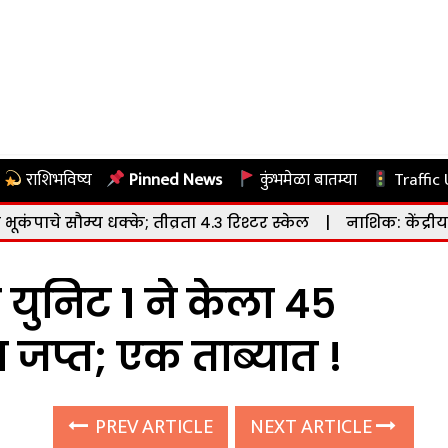
राशिभविष्य
Pinned News
कुंभमेळा बातम्या
Traffic
्के; तीव्रता ४.३ रिश्टर स्केल
|
नाशिक: केंद्रीय संस्कृत विद्यापी
च युनिट १ ने केला ४५
ा जप्त; एक ताब्यात !
PREV ARTICLE
NEXT ARTICLE