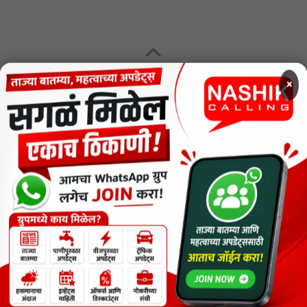
MENU
×
CODE OF ETHICS FOR DIGITAL NEWS WEBSITES
Contact Us
Privacy Policy
Short News
ThemeNcode PDF Viewer SC [Do not Delete]
वाचकांना विनम्र सूचना