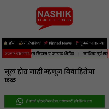
होम
राशिभविष्य
Pinned News
कुंभमेळा बातम्या
ठळक बातम्या:
हृदयविकार मोफत निदान व उपचार शिबिर
|
नाशिक पूर्व मतदारस
मूल होत नाही म्हणून विवाहितेचा
छळ
ही बातमी व्हॉट्सअ‍ॅपवर शेअर करण्यासाठी इथे क्लिक करा