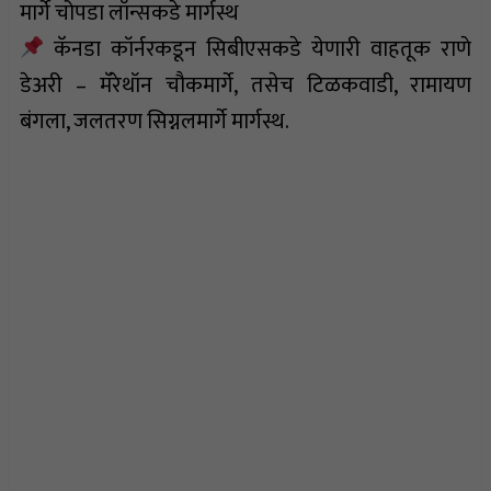
मार्गे चोपडा लॉन्सकडे मार्गस्थ
कॅनडा कॉर्नरकडून सिबीएसकडे येणारी वाहतूक राणे
डेअरी – मॅरेथॉन चौकमार्गे, तसेच टिळकवाडी, रामायण
बंगला, जलतरण सिग्नलमार्गे मार्गस्थ.