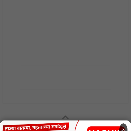
MENU
×