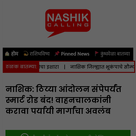
होम
राशिभविष्य
Pinned News
कुंभमेळा बातम्या
ठळक बातम्या:
िला सतर्कतेचा इशारा
|
नाशिक जिल्ह्यात भूकंपाचे सौम्य धक्के; ती
नाशिक: ठिय्या आंदोलन संपेपर्यंत
स्मार्ट रोड बंद! वाहनचालकांनी
करावा पर्यायी मार्गांचा अवलंब