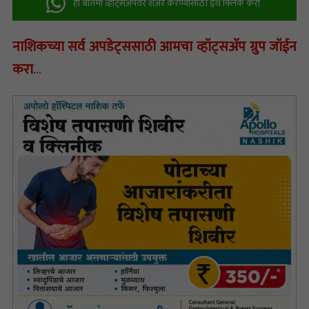
ही बातमी व्हॉट्सअ‍ॅपवर शेअर करण्यासाठी इथे क्लिक करा
नाशिकच्या सर्व अपडेट्ससाठी आमचा व्हॉट्सअ‍ॅप ग्रुप जॉईन
करा
…