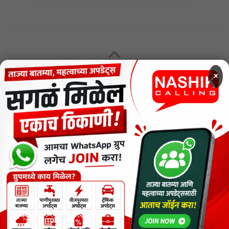
MENU
×
CODE OF ETHICS FOR DIGITAL NEWS WEBSITES
Contact Us
Privacy Policy
Short News
ThemeNcode PDF Viewer SC [Do not Delete]
वाचकांना विनम्र सूचना