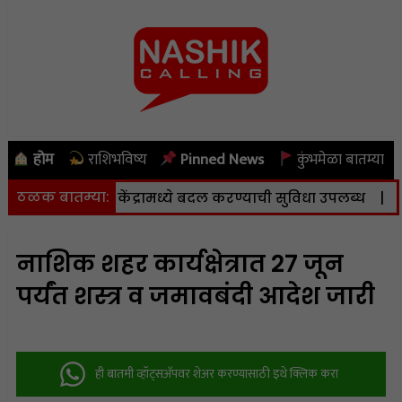
होम
राशिभविष्य
Pinned News
कुंभमेळा बातम्या
ठळक बातम्या:
्ट करणे व केंद्रामध्ये बदल करण्याची सुविधा उपलब्ध
|
नाशिक
नाशिक शहर कार्यक्षेत्रात 27 जून
पर्यंत शस्त्र व जमावबंदी आदेश जारी
ही बातमी व्हॉट्सअ‍ॅपवर शेअर करण्यासाठी इथे क्लिक करा