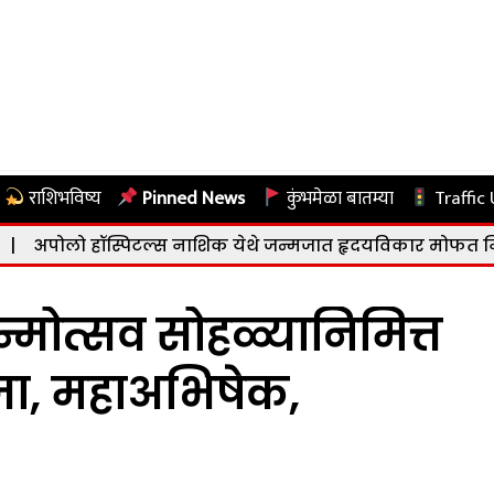
राशिभविष्य
Pinned News
कुंभमेळा बातम्या
Traffic
ॉस्पिटल्स नाशिक येथे जन्मजात हृदयविकार मोफत निदान व उपच
मोत्सव सोहळ्यानिमित्त
ूजा, महाअभिषेक,