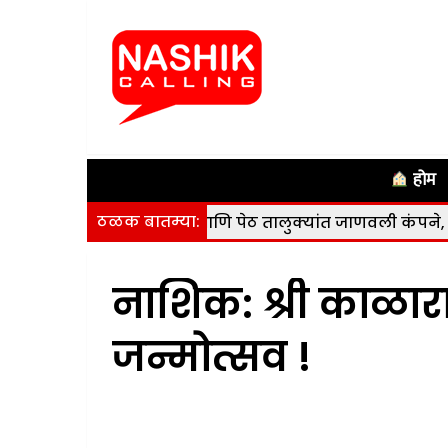
होम
ठळक बातम्या:
 सुरगाणा, कळवण आणि पेठ तालुक्यांत जाणवली कंपने, कोणतीही हा
नाशिक: श्री काळारा
जन्मोत्सव !