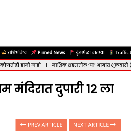
राशिभविष्य
Pinned News
कुंभमेळा बातम्या
Traffic
नी नाही
|
नाशिक शहरातील ‘या’ भागांत शुक्रवारी (दि. ७ ऑगस्ट
म मंदिरात दुपारी १२ ला
PREV ARTICLE
NEXT ARTICLE