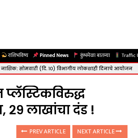
राशिभविष्य
Pinned News
कुंभमेळा बातम्या
Traffic
री (दि. १०) विभागीय लोकशाही दिनाचे आयोजन
|
नाशिक: राष्ट्
्लॅस्टिकविरुद्ध
 २९ लाखांचा दंड !
PREV ARTICLE
NEXT ARTICLE