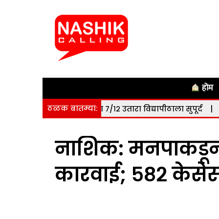
होम
ठळक बातम्या:
हेक्टर जमिनीचा ७/१२ उतारा विद्यापीठाला सुपूर्द
|
नाशिक: सोमवा
नाशिक: मनपाकडून प
कारवाई; ५८२ केसेस,