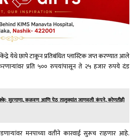
द्रे येथे छापे टाकून प्रतिबंधित प्लास्टिक जप्त करण्यात आले
रणाऱ्यांवर प्रति ५०० रुपयांपासून ते २५ हजार रुपये दंड
 धक्के; सुरगाणा, कळवण आणि पेठ तालुक्यांत जाणवली कंपने, कोणतीही
मोडणाऱ्यांवर मनपाच्या वतीने कारवाई सुरूच राहणार आहे.